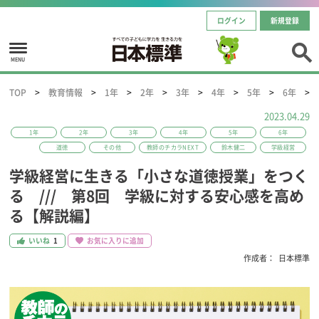
ログイン
新規登録
MENU
TOP
教育情報
1年
2年
3年
4年
5年
6年
2023.04.29
1年
2年
3年
4年
5年
6年
道徳
その他
教師のチカラNEXT
鈴木健二
学級経営
学級経営に生きる「小さな道徳授業」をつく
る /// 第8回 学級に対する安心感を高め
る【解説編】
いいね
1
お気に入りに追加
作成者：
日本標準