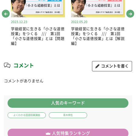
2023.12.23
2022.05.20
20
道徳
学級経営に生きる「小さな道徳
学級経営に生きる「小さな道徳
学
8回
授業」をつくる /// 第1回
授業」をつくる /// 第1回
授
る
「小さな道徳授業」とは【問題
「小さな道徳授業」とは【解説
身
編】
編】
コメント
コメントを書く
コメントがありません
人気のキーワード
よくわかる国語授業講座
青木伸生
人気特集ランキング