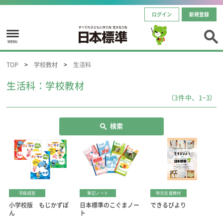
ログイン
新規登録
MENU
TOP
学校教材
生活科
生活科：学校教材
（3件中、1~3）
検索
学級経営
筆記ノート
特別支援教材
小学校版 もじかずぽ
日本標準のこぐまノー
できるびより
ん
ト