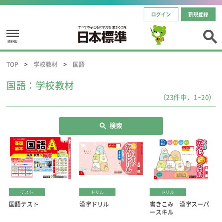
ログイン
新規登録
MENU
TOP
学校教材
国語
国語：学校教材
（23件中、1~20）
検索
テスト
ドリル
ドリル
国語テスト
漢字ドリル
書きこみ 漢字スーパ
ースキル