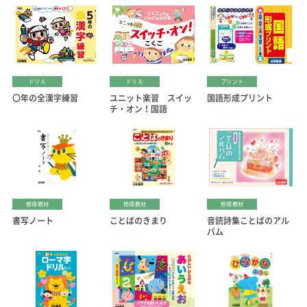
ドリル
ドリル
プリント
〇年の全漢字練習
ユニット楽習 スイッ
国語形成プリント
チ・オン！国語
修得教材
修得教材
修得教材
書写ノート
ことばのきまり
音読詩集ことばのアル
バム