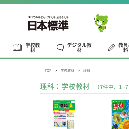
学校教
デジタル教
教具
材
材
料
TOP
学校教材
理科
理科：学校教材
（7件中、1~