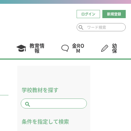
ログイン
新規登録
教育情
金RO
幼
報
M
保
学校教材を探す
条件を指定して検索