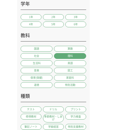
学年
1年
2年
3年
4年
5年
6年
教科
国語
算数
社会
理科
生活科
英語
音楽
図工
保育(保健)
家庭科
道徳
特別活動
種類
テスト
ドリル
プリント
修得教材
季節教材・しあ
学力検査
げ
筆記ノート
学級経営
特別支援教材