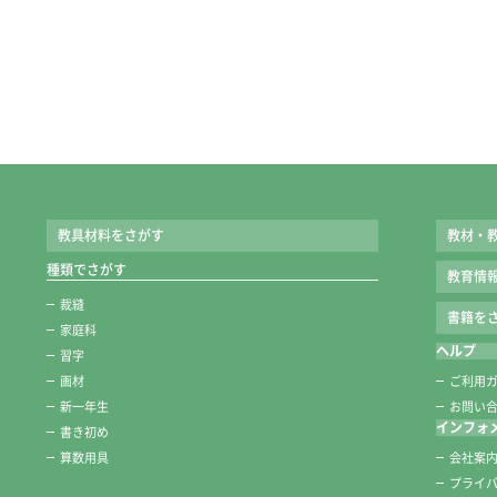
教具材料をさがす
教材・
種類でさがす
教育情
裁縫
書籍をさ
家庭科
ヘルプ
習字
画材
ご利用
新一年生
お問い
インフォ
書き初め
算数用具
会社案
プライ