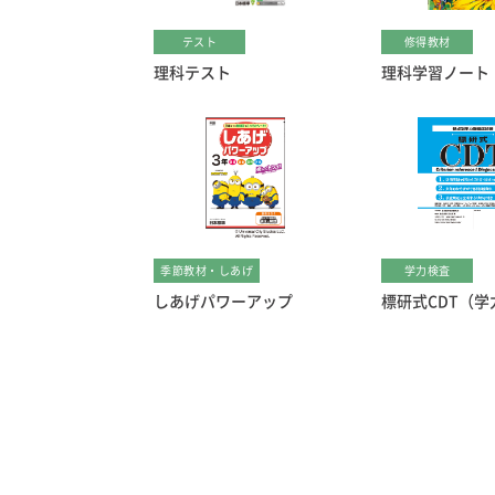
テスト
修得教材
理科テスト
理科学習ノート
季節教材・しあげ
学力検査
しあげパワーアップ
標研式CDT（