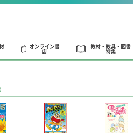
材
オンライン書
教材・教具・図書
店
特集
7）