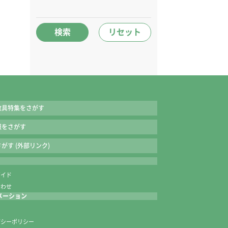
検索
リセット
教具特集をさがす
報をさがす
がす (外部リンク)
ガイド
合わせ
メーション
内
バシーポリシー