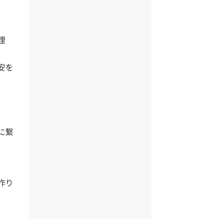
理
安を
に繋
作り