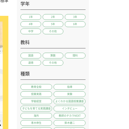
本標準
学年
1年
2年
3年
4年
5年
6年
中学
その他
教科
国語
算数
理科
道徳
その他
種類
教育全般
指導
授業実践
実験
学級経営
よくわかる国語授業講座
子どもを育てる実践講座
インタビュー
海外
教師のチカラNEXT
青木伸生
鈴木健二