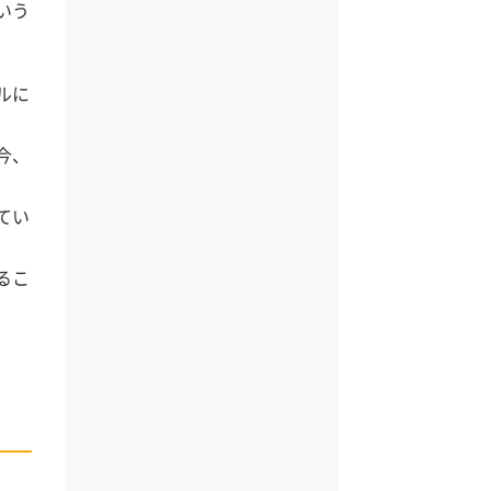
いう
ルに
今、
てい
るこ