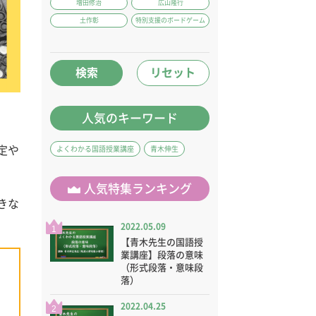
増田修治
広山隆行
土作彰
特別支援のボードゲーム
検索
リセット
人気のキーワード
定や
よくわかる国語授業講座
青木伸生
人気特集ランキング
きな
2022.05.09
1
【青木先生の国語授
業講座】段落の意味
（形式段落・意味段
落）
2022.04.25
2