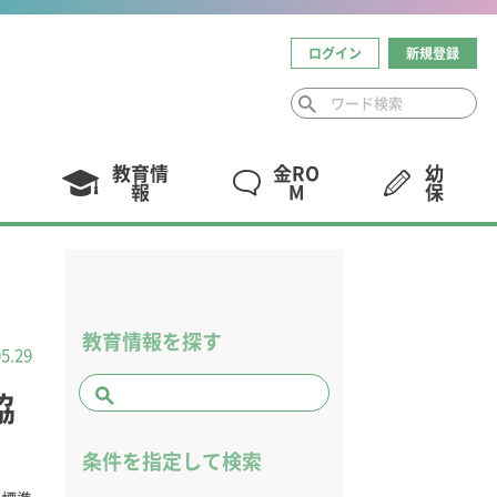
ログイン
新規登録
教育情
金RO
幼
報
M
保
教育情報を探す
05.29
協
条件を指定して検索