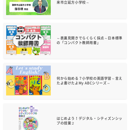
来市立延方小学校～
～表裏見開きでらくらく採点～日本標準
の「コンパクト教師用書」
何から始める？小学校の英語学習～言え
たよ書けたよMy ABCシリーズ～
はじめよう！デジタル・シティズンシッ
プの授業２