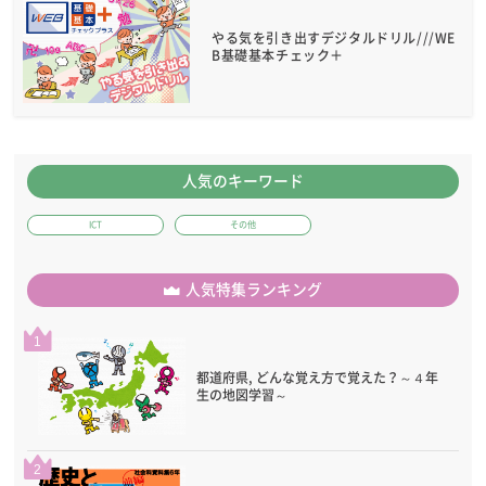
やる気を引き出すデジタルドリル///WE
B基礎基本チェック＋
人気のキーワード
ICT
その他
人気特集ランキング
1
都道府県, どんな覚え方で覚えた？～４年
生の地図学習～
2