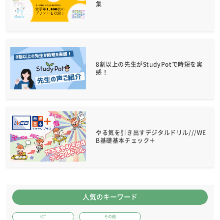
集
8割以上の先生がStudyPotで時短を実
感！
やる気を引き出すデジタルドリル///WE
B基礎基本チェック＋
人気のキーワード
ICT
その他