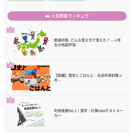
人気特集ランキング
1
都道府県, どんな覚え方で覚えた？～４年
生の地図学習～
2
【前編】歴史とごはんと～社会科資料集６
年～
3
利用者数No.1！漢字・計算miniテストメー
カー