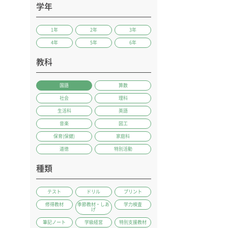
学年
1年
2年
3年
4年
5年
6年
教科
国語
算数
社会
理科
生活科
英語
音楽
図工
保育(保健)
家庭科
道徳
特別活動
種類
テスト
ドリル
プリント
修得教材
季節教材・しあ
学力検査
げ
筆記ノート
学級経営
特別支援教材