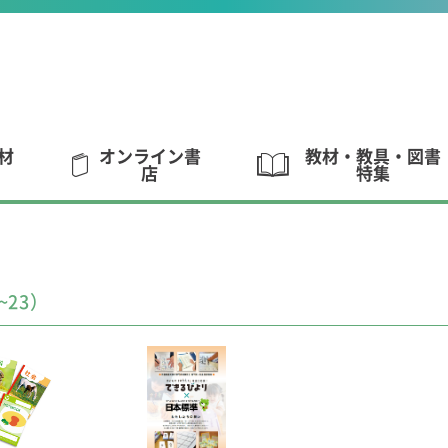
材
オンライン書
教材・教具・図書
店
特集
~23）