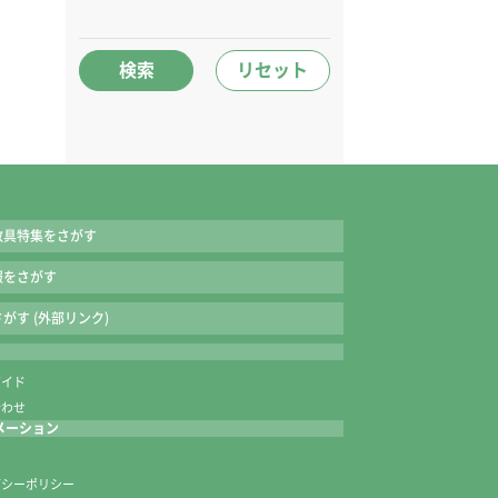
検索
リセット
教具特集をさがす
報をさがす
がす (外部リンク)
ガイド
合わせ
メーション
内
バシーポリシー