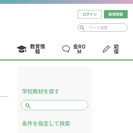
ログイン
新規登録
教育情
金RO
幼
報
M
保
学校教材を探す
条件を指定して検索