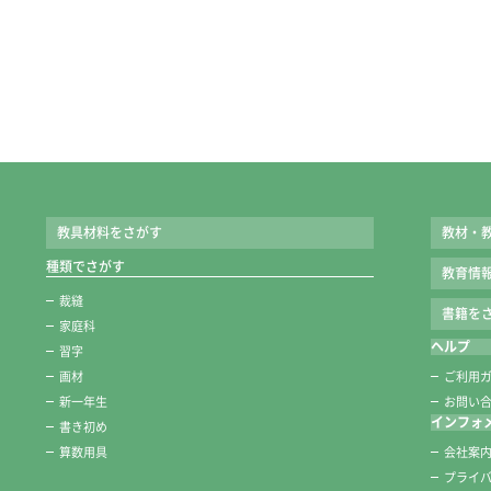
教具材料をさがす
教材・
種類でさがす
教育情
裁縫
書籍をさ
家庭科
ヘルプ
習字
画材
ご利用
新一年生
お問い
インフォ
書き初め
算数用具
会社案
プライ