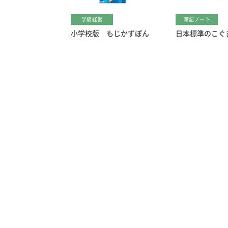
学級経営
筆記ノート
小学校版 もじかずぽん
日本標準のこぐ