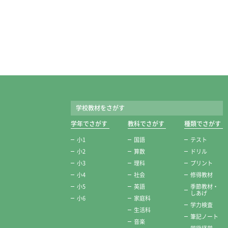
学校教材をさがす
学年でさがす
教科でさがす
種類でさがす
小1
国語
テスト
小2
算数
ドリル
小3
理科
プリント
小4
社会
修得教材
小5
英語
季節教材・
しあげ
小6
家庭科
学力検査
生活科
筆記ノート
音楽