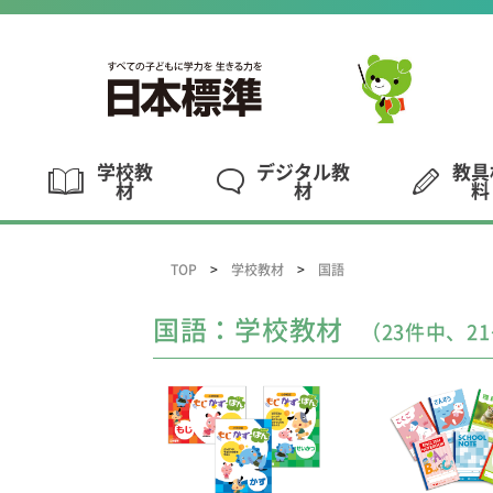
学校教
デジタル教
教具
材
材
料
TOP
学校教材
国語
国語：学校教材
（23件中、21