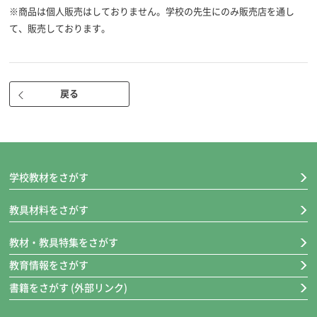
※商品は個人販売はしておりません。学校の先生にのみ販売店を通し
て、販売しております。
教科書
児童用付属品
●標準
●キーボード・ローマ字の表の下じき
●たしかめプリント（B4判/1色）
発行形態
戻る
教師用付属品
●年刊
●大きさ：A4判
●たしかめプリント（教師用赤刷）
●色：オールカラー
●ページ数：24P
学校教材をさがす
発行学年
教具材料をさがす
●３年
教材・教具特集をさがす
学校納入定価
教育情報をさがす
●320円
書籍をさがす (外部リンク)