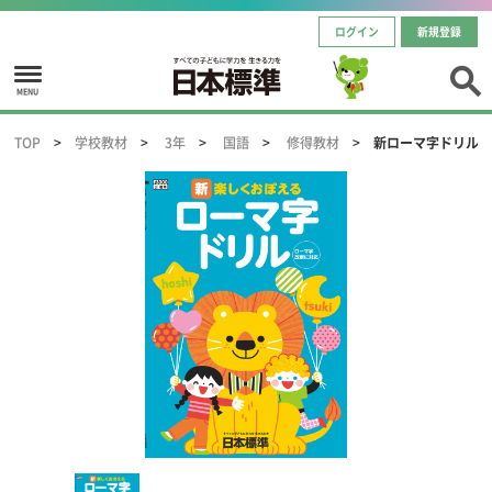
ログイン
新規登録
MENU
TOP
学校教材
3年
国語
修得教材
新ローマ字ドリル