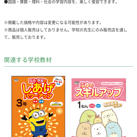
●国語・算数・理科・社会の学習内容を、楽しく復習できます。
※掲載した価格や内容は変更になる可能性があります。
※商品は個人販売はしておりません。学校の先生にのみ販売店を通し
て、販売しております。
教科書
児童用付属品
●標準
●児童用縮刷解答（3～6年）
●全国学力調査「直前チャレンジ 国語・算数」（5年）
関連する学校教材
●小学校の総復習「中１へダッシュ！」（6年）
発行形態
●わたしの日記（3～6年）
●＜別売別冊＞漢字・計算完全マスター（3～6年）
●大きさ：A4変形判
●色：オールカラー
●ページ数：[3・4年] 88P
[5・6年] 104P
発行学年
●３年 ４年 ５年 ６年