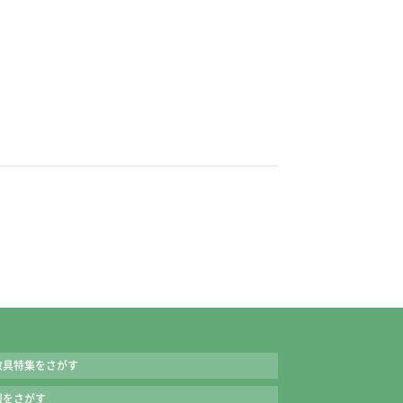
ートづくりができるので、確実な定着につながりま
使い方や語彙力が身につきます。
んで表示しています。
教具特集をさがす
報をさがす