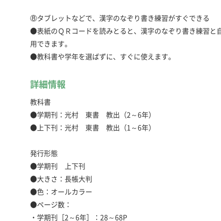
⑧タブレットなどで、漢字のなぞり書き練習がすぐできる
●表紙のＱＲコードを読みとると、漢字のなぞり書き練習と
用できます。
●教科書や学年を選ばずに、すぐに使えます。
詳細情報
教科書
●学期刊：光村 東書 教出（2～6年）
●上下刊：光村 東書 教出（1～6年）
発行形態
●学期刊 上下刊
●大きさ：長帳大判
●色：オールカラー
●ページ数：
・学期刊［2～6年］：28～68P