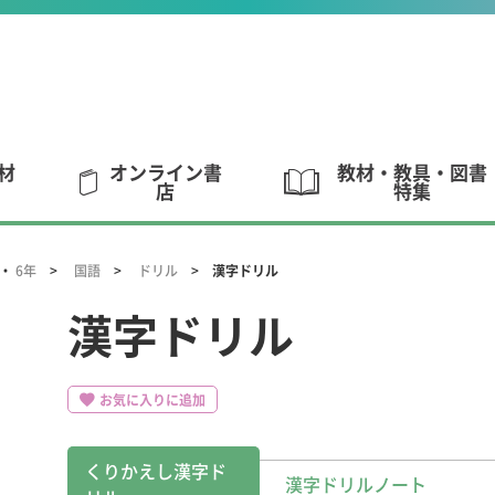
材
オンライン書
教材・教具・図書
店
特集
・
6年
国語
ドリル
漢字ドリル
漢字ドリル
お気に入りに追加
くりかえし漢字ド
漢字ドリルノート