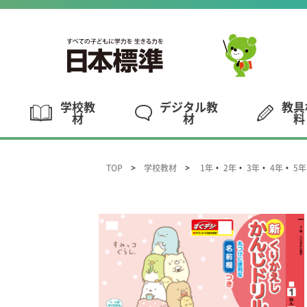
学校教
デジタル教
教具
材
材
料
TOP
学校教材
1年
・
2年
・
3年
・
4年
・
5年