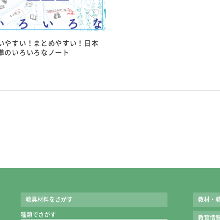
●新出漢字1文字ごとになぞったり書き込んだりしながらノ
●解答欄が広いので、児童が余裕を持って書きこめます。
す。
●裏面はマス目で、まちがった漢字の復習などに使えます。
●ドリルと同じ例文や熟語をなぞり練習することで、漢字の
●「バラ」でお届けします。
いやすい！まとめやすい！日本
●漢字の読みを書く場所がわかりやすいように、太い罫で囲
準のいろいろなノート
●ノートを開いたままチェックできる名前欄入りです。
詳細情報
教科書
詳細情報
●学期刊：光村 東書 教出（2～6年）
教科書
●上下刊：光村 東書 教出（1～6年）
●学期刊：光村 東書 教出（2～6年）
●上下刊：光村 東書 教出（1年）
発行形態
●上下刊：光村 東書（2～6年）
●学期刊 上下刊
●大きさ：B5判
発行形態
●色：1色
●学期刊 上下刊
●枚数：バラ式
●大きさ：B5判
・学期刊［2～6年］：4～20枚
教具材料をさがす
教材・
●色：２色
・上下刊［1年］：4～9枚
種類でさがす
教育情
●ページ数：
・上下刊［2～6年］：10～24枚