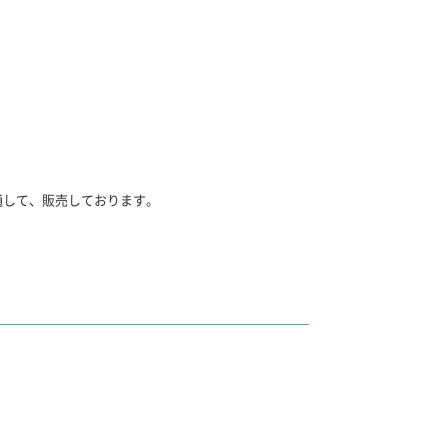
通して、販売しております。
とは
ル」に合わせて、漢字1字1字をしっかり練習でき
ル」に対応した問題で、小テストや書きこみ練習
きません。「くりかえし漢字ドリル」と一緒にご
きません。「くりかえし漢字ドリル」と一緒にご
ページに対応しています。
こみ練習に最適です。