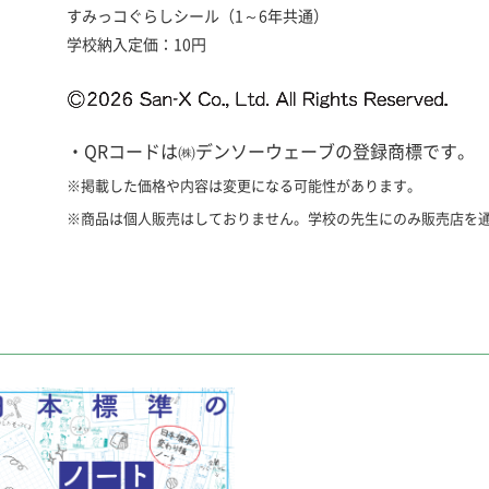
すみっコぐらしシール（1～6年共通）
学校納入定価：10円
・QRコードは㈱デンソーウェーブの登録商標です。
※掲載した価格や内容は変更になる可能性があります。
※商品は個人販売はしておりません。学校の先生にのみ販売店を
漢字ドリルノート
漢字マスターとは
「くりかえし漢字ドリ
「くりかえし漢字ドリ
るノート教材です。
に最適な教材です。
※単品でのご注文はで
※単品でのご注文はで
注文ください。
注文ください。
特長
特長
●くりかえし漢字ドリルの「新しい漢字」「読む」「書く」
●くりかえし漢字ドリルに対応した問題で、小テストや書き