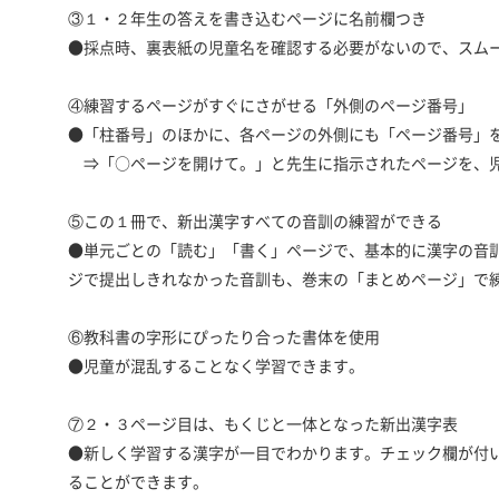
③１・２年生の答えを書き込むページに名前欄つき
●採点時、裏表紙の児童名を確認する必要がないので、スム
④練習するページがすぐにさがせる「外側のページ番号」
●「柱番号」のほかに、各ページの外側にも「ページ番号」
⇒「○ページを開けて。」と先生に指示されたページを、児
⑤この１冊で、新出漢字すべての音訓の練習ができる
●単元ごとの「読む」「書く」ページで、基本的に漢字の音
ジで提出しきれなかった音訓も、巻末の「まとめページ」で
⑥教科書の字形にぴったり合った書体を使用
●児童が混乱することなく学習できます。
⑦２・３ページ目は、もくじと一体となった新出漢字表
●新しく学習する漢字が一目でわかります。チェック欄が付
ることができます。