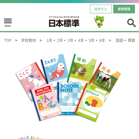
ログイン
新規登録
MENU
TOP
学校教材
1年
・
2年
・
3年
・
4年
・
5年
・
6年
国語
・
算数