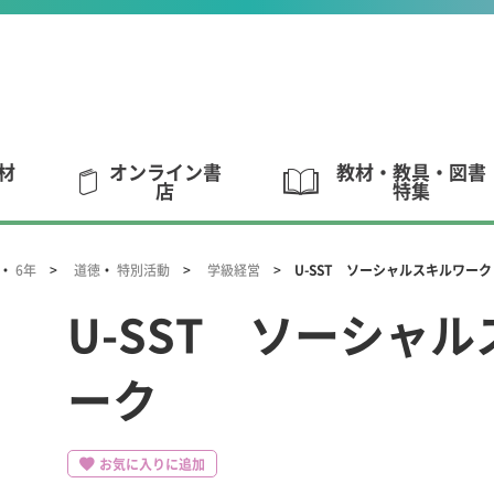
材
オンライン書
教材・教具・図書
店
特集
・
6年
道徳
・
特別活動
学級経営
U-SST ソーシャルスキルワーク
U-SST ソーシャ
ーク
お気に入りに追加