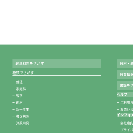
発行形態
●年刊
●大きさ：A4判
●色：2色
発行学年
教具材料をさがす
教材・
●１年 ２年 ３年 ４年 ５年 ６年
種類でさがす
教育情
裁縫
学校納入定価
書籍をさ
家庭科
ヘルプ
習字
●児童用ワーク [8単元セット]：320円
画材
ご利用
●教師用資料 [教師用赤刷り+別冊指導書]：320円
新一年生
お問い
※U-SSTソーシャルスキルワークライト：児童用ワーク [4単元
インフォ
書き初め
算数用具
会社案
プライ