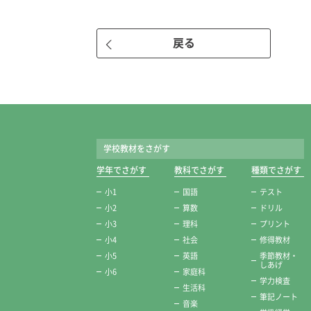
戻る
学校教材をさがす
学年でさがす
教科でさがす
種類でさがす
小1
国語
テスト
小2
算数
ドリル
小3
理科
プリント
小4
社会
修得教材
小5
英語
季節教材・
しあげ
小6
家庭科
学力検査
生活科
筆記ノート
音楽