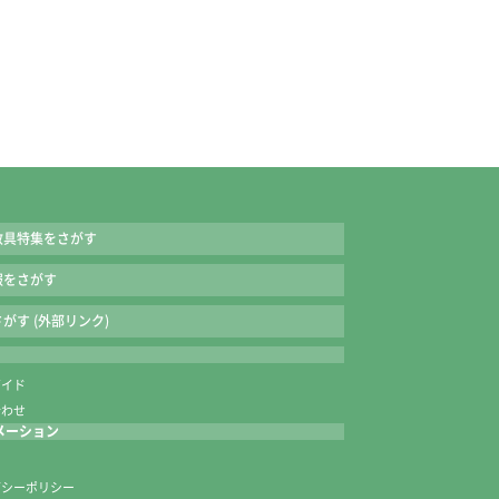
教具特集をさがす
報をさがす
がす (外部リンク)
ガイド
合わせ
セット]：200円
メーション
内
バシーポリシー