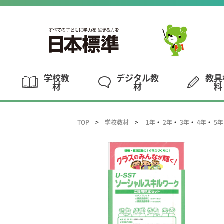
学校教
デジタル教
教具
材
材
料
TOP
学校教材
1年
・
2年
・
3年
・
4年
・
5年