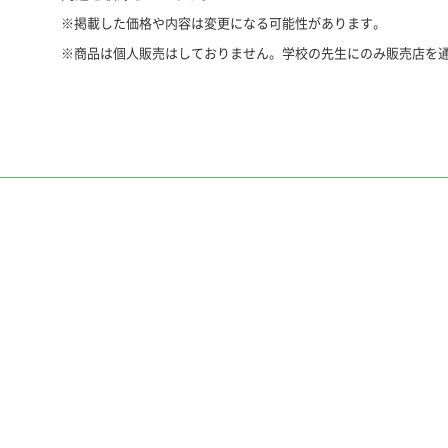
※掲載した価格や内容は変更になる可能性があります。
※商品は個人販売はしておりません。学校の先生にのみ販売店を
教科書
教師用付属品
●教出 教芸
●教師用赤刷り
●観点別テスト（A3縮小判/4色）3枚
●合唱・合奏曲ピース（A4縮小判/１色）4P
発行形態
●教師用ＣＤ
●年刊
●大きさ：A4変型判
●色：本体：オールカラー
観点別テスト：オールカラー
合唱・合奏曲ピース：１色
●ページ数：24P
発行学年
●１年 ２年 ３年 ４年 ５年 ６年