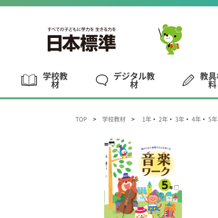
学校教
デジタル教
教具
材
材
料
TOP
学校教材
1年
・
2年
・
3年
・
4年
・
5年