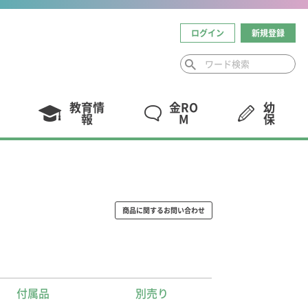
ログイン
新規登録
教育情
金RO
幼
報
M
保
商品に関するお問い合わせ
付属品
別売り