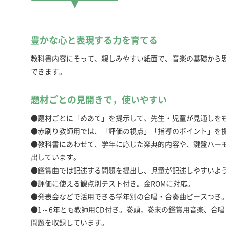
豊かな心と表現する力を育てる
教科書内容にそって、親しみやすい紙面で、音楽の基礎から
できます。
題材ごとの見開きで，使いやすい
●題材ごとに「めあて」を提示して、先生・児童が見通しを
●赤刷り教師用では、「評価の視点」「指導のポイント」を
●教科書にあわせて、学年に応じた楽典的内容や、鍵盤ハー
出しています。
●鑑賞曲では記述する問題を提出し、児童が記述しやすいよ
●評価に使える観点別テスト付き。金ROMに対応。
●発表会などで活用できる学年別の合唱・合奏曲ピースつき
●1～6年とも教師用CD付き。巻頭，巻末の鑑賞用音楽、合
問題を収録しています。