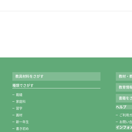
学校納入定価
●410円
教具材料をさがす
教材・
種類でさがす
教育情
裁縫
書籍をさ
家庭科
ヘルプ
習字
画材
ご利用
新一年生
お問い
インフォ
書き初め