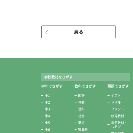
戻る
学校教材をさがす
学年でさがす
教科でさがす
種類でさがす
小1
国語
テスト
小2
算数
ドリル
小3
理科
プリント
小4
社会
修得教材
小5
英語
季節教材・
しあげ
小6
家庭科