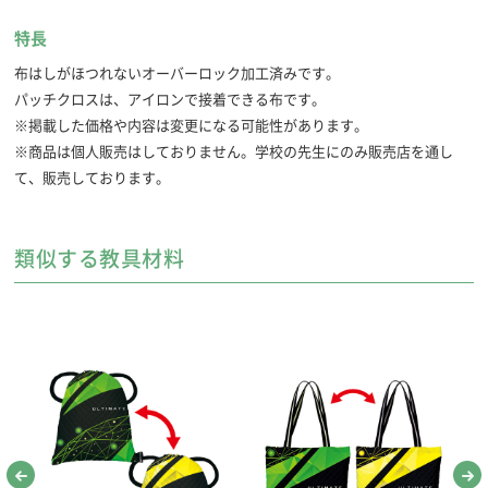
特長
布はしがほつれないオーバーロック加工済みです。
パッチクロスは、アイロンで接着できる布です。
※掲載した価格や内容は変更になる可能性があります。
※商品は個人販売はしておりません。学校の先生にのみ販売店を通し
て、販売しております。
セット内容
参考使用月例
●オックスフォード・・・1枚
・開隆 5年9月～10月/6年9月～10月
●布テープ・・・・・・・2本
・東書 5年1月～3月/6年9月～11月
類似する教具材料
●ネームテープ・・・・・1枚
●パッチクロス・・・・・3色各1枚
作業時間
約2～3時間
※かざりつけの時間によっても異なります。