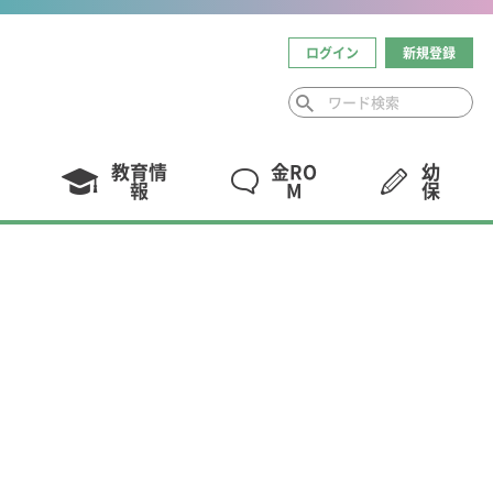
ログイン
新規登録
教育情
金RO
幼
報
M
保