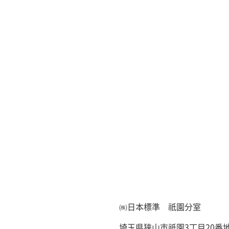
㈱日本標準 祇園分室
埼玉県狭山市祇園3丁目20番地