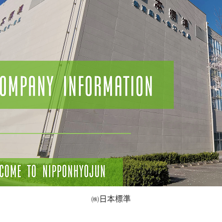
㈱日本標準