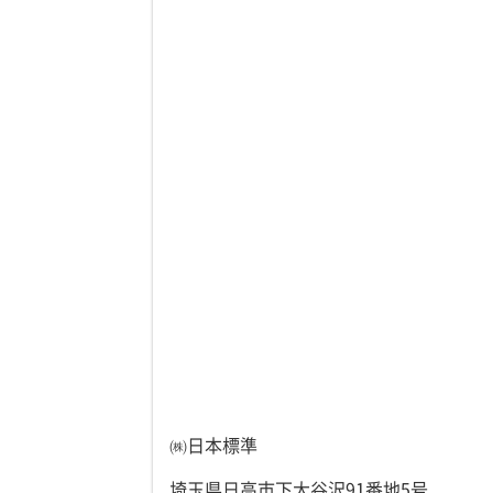
㈱日本標準
埼玉県日高市下大谷沢91番地5号