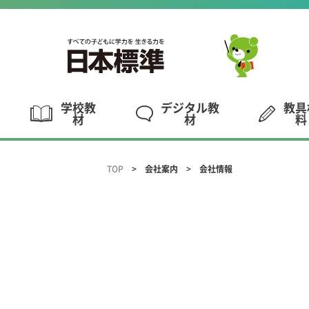
学校教
デジタル教
教具
材
材
料
TOP
会社案内
会社情報