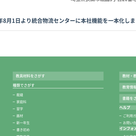
2年8月1日より統合物流センターに本社機能を一本化し
教具材料をさがす
教材・
種類でさがす
教育情
裁縫
書籍をさ
家庭科
ヘルプ
習字
画材
ご利用
新一年生
お問い
インフォ
書き初め