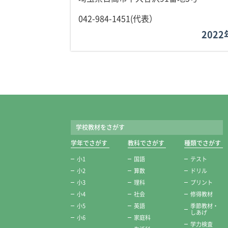
042-984-1451(代表）
202
学校教材をさがす
学校教材
学年でさがす
教科でさがす
種類でさがす
小1
国語
テスト
小2
算数
ドリル
小3
理科
プリント
小4
社会
修得教材
小5
英語
季節教材・
しあげ
小6
家庭科
学力検査