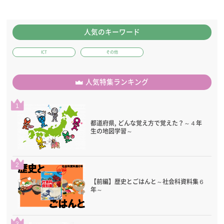
人気のキーワード
ICT
その他
人気特集ランキング
1
都道府県, どんな覚え方で覚えた？～４年
生の地図学習～
2
【前編】歴史とごはんと～社会科資料集６
年～
3