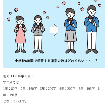
答えは
1,026字
です！
学年別では
1
年：
80
字
2
年：
160
字
3
年：
200
字
4
年：
202
字
5
年：
193
字
6
年：
191
字
となっています。