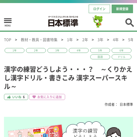
ログイン
新規登録
MENU
TOP
教材・教具・図書特集
1年
2年
3年
4年
5年
1年
2年
3年
4年
5年
6年
国語
ドリル
漢字の練習どうしよう・・・？ ～くりかえ
し漢字ドリル・書きこみ 漢字スーパースキ
ル～
いいね
6
お気に入りに追加
作成者：
日本標準